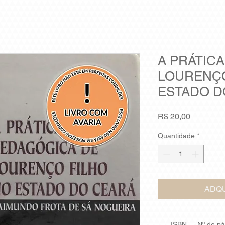
A PRÁTIC
LOURENÇO
ESTADO D
Preço
R$ 20,00
Quantidade
*
ADQU
ISBN
Nº de p