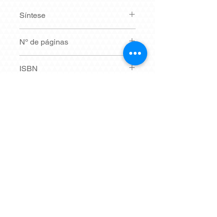
Síntese
Em breve.
Nº de páginas
360
ISBN
Não possui.
Dimensões
20,9 x 27 cm
© 2021 por EdUFMT - Editora da
Universidade Federal de Mato Grosso
Av. Fernando Corrêa da Costa, nº 2367 -
Bairro Boa Esperança. Cuiabá - MT
, CEP
78060-900
CPNJ:
04.845.150
/0001-57
Toda entrega demora cerca de 10 dias