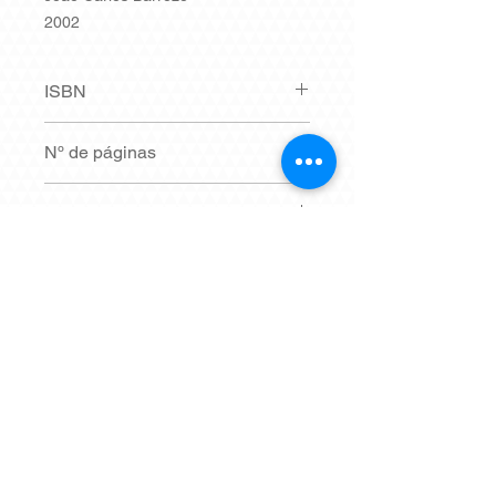
2002
ISBN
8590422410
Nº de páginas
198
Síntese
Em breve.
Dimensões
15,3 x 20,7 cm
© 2021 por EdUFMT - Editora da
Universidade Federal de Mato Grosso
Av. Fernando Corrêa da Costa, nº 2367 -