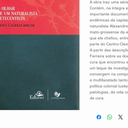
A obra traz uma série
Contém, na í­ntegra 
importante document
endêmicas da capitan
naturalista Alexandr
mato-grossense da ext
que ele chefiou, ent
parte do Centro-Oeste
A partir das descriç
Ferreira sobre as do
cura que encontrou e
um leque de investiga
convergem na compos
e multifacetado tanto
polí­tica colonial lusi
patologias, da vida c
de cura.