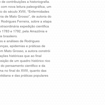
 de contribuições a historiografia.
e com nova leitura paleográfica, um
o do século XVIII, “Enfermidades
ia de Mato Grosso”, de autoria do
e Rodrigues Ferreira, sobre a etapa
raordinária expedição cientí­fica
re 1783 e 1792, pela Amazônia e
 brasileiro.
ões e análises de Rodrigues
enças, epidemias e práticas de
m Mato Grosso, a autora constrói
ções históricas que ao final
ição de um quadro histórico rico
 do pensamento cientí­fico e da
tana no final do XVIII, quanto das
otidiana e das práticas populares