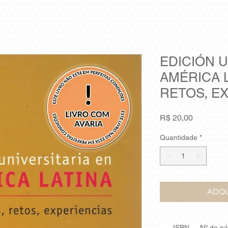
EDICIÓN U
AMÉRICA L
RETOS, E
Preço
R$ 20,00
Quantidade
*
ADQU
ISBN
Nº de p