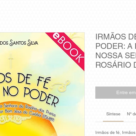
IRMÃOS D
PODER: A
NOSSA S
ROSÁRIO D
Entre em
Síntese
Nº d
Irmãos de fé, Irmão