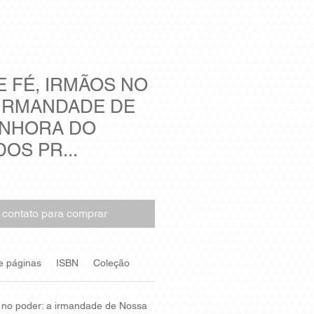
E FÉ, IRMÃOS NO
 IRMANDADE DE
ENHORA DO
OS PR...
 contato para comprar
e páginas
ISBN
Coleção
s no poder: a irmandade de Nossa