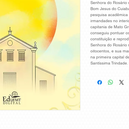
Senhora do Rosário d
Bom Jesus do Cuiab
pesquisa acadêmica 
irmandades no interi
capitania de Mato G
conseguiu pontuar o
constituição e repr
Senhora do Rosário n
oitocentos, e sua m
na primeira capital d
Santíssima Trindade.