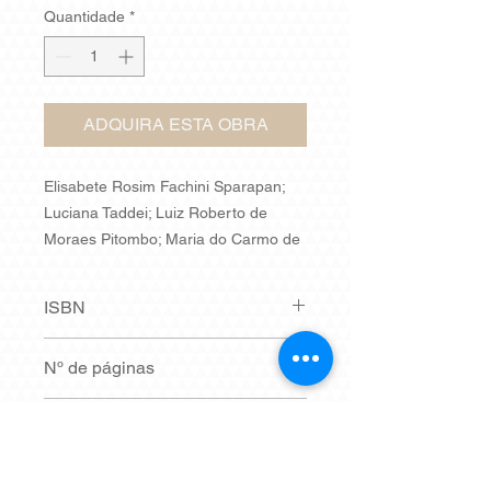
Quantidade
*
ADQUIRA ESTA OBRA
Elisabete Rosim Fachini Sparapan;
Luciana Taddei; Luiz Roberto de
Moraes Pitombo; Maria do Carmo de
Almeida Santos; Maria Eunice Ribeiro
Marcondes
ISBN
1999
5ª edição
8531404916
Nº de páginas
129
Síntese
Em breve.
Dimensões