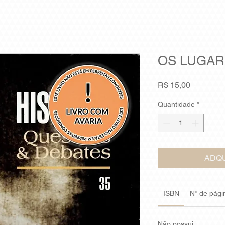
OS LUGAR
Preço
R$ 15,00
Quantidade
*
ADQU
ISBN
Nº de pági
Não possui.