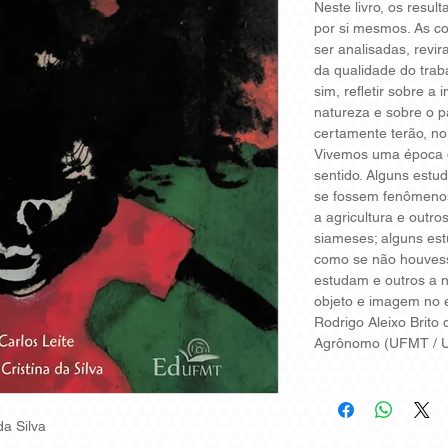
Neste livro, o
s result
por si mesmos. As c
ser analisadas, revir
da qualidade do trab
sim, refletir sobre a
natureza e sobre o p
certamente terão, no 
Vivemos uma época d
sentido. Alguns estu
se fossem fenômeno
a agricultura e outro
siameses; alguns est
como se não houvesse
estudam e outros a 
objeto e imagem no 
Rodrigo Aleixo Brito
Agrônomo (UFMT / U
da Silva