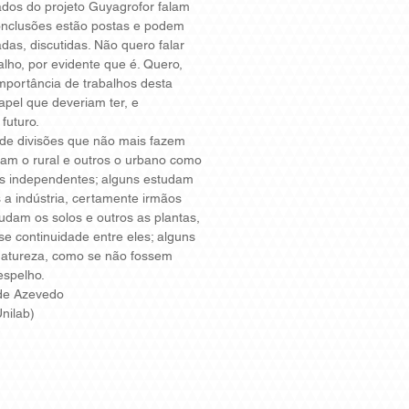
ados do projeto Guyagrofor falam
onclusões estão postas e podem
adas, discutidas. Não quero falar
alho, por evidente que é. Quero,
 importância de trabalhos desta
apel que deveriam ter, e
futuro.
e divisões que não mais fazem
dam o rural e outros o urbano como
s independentes; alguns estudam
s a indústria, certamente irmãos
udam os solos e outros as plantas,
 continuidade entre eles; alguns
natureza, como se não fossem
espelho.
 de Azevedo
nilab)