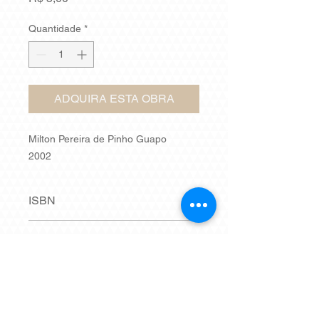
Quantidade
*
ADQUIRA ESTA OBRA
Milton Pereira de Pinho Guapo
2002
ISBN
Não possui.
Nº de páginas
62
Síntese
Em breve.
Dimensões