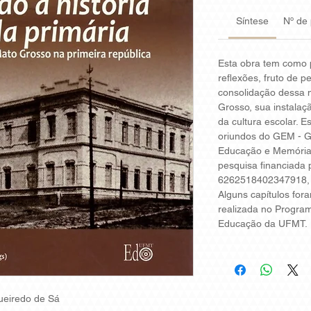
Síntese
Nº de
Esta obra tem como 
reflexões, fruto de 
consolidação dessa 
Grosso, sua instalaç
da cultura escolar. 
oriundos do GEM - G
Educação e Memória
pesquisa financiada 
6262518402347918, 
Alguns capí­tulos fo
realizada no Progr
Educação da UFMT.
gueiredo de Sá