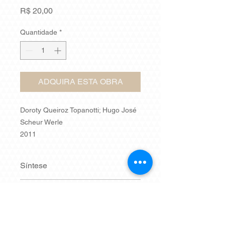
Preço
R$ 20,00
Quantidade
*
ADQUIRA ESTA OBRA
Doroty Queiroz Topanotti; Hugo José
Scheur Werle
2011
Síntese
A presente obra é resultado de uma
Nº de páginas
pesquisa cientí­fica realizada durante
o Mestrado em Geografia Área de
160
Concentração: Ambiente e
ISBN