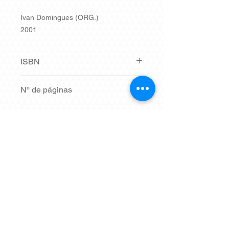
Ivan Domingues (ORG.)
2001
ISBN
8570412843
Nº de páginas
73
Síntese
Em breve.
Dimensões
14 x 21 cm