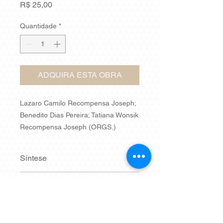
Preço
R$ 25,00
Quantidade
*
ADQUIRA ESTA OBRA
Lazaro Camilo Recompensa Joseph;
Benedito Dias Pereira; Tatiana Wonsik
Recompensa Joseph (ORGS.)
2011
Síntese
Este livro analisa a dinâmica e
Nº de páginas
evolução de arranjos produtivos
locais em Mato Grosso, em especial
406
o caso da soja no municí­pio de
ISBN
Sorriso representa uma importante