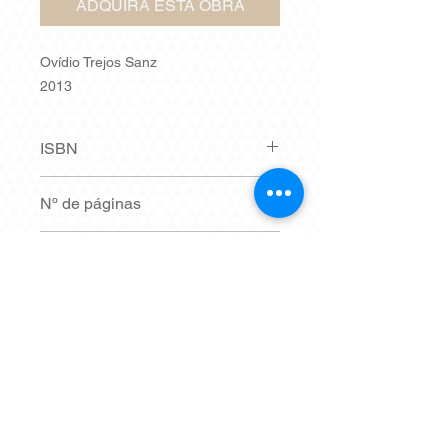
ADQUIRA ESTA OBRA
Ovídio Trejos Sanz
2013
ISBN
9788586422423
Nº de páginas
100
Síntese
Em breve.
Dimensões
15 x 21 cm