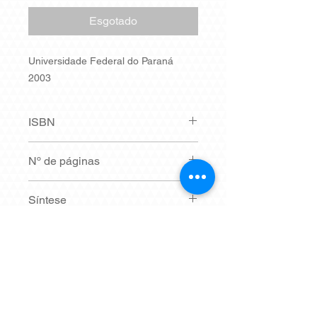
Esgotado
Universidade Federal do Paraná
2003
ISBN
Não possui.
Nº de páginas
261
Síntese
Em breve.
Dimensões
14,4 x 21 cm
Coleção
HISTÓRIA QUESTÕES & DEBATES -