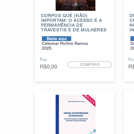
CORPOS QUE (NÃO)
D
IMPORTAM: O ACESSO E A
C
PERMANÊNCIA DE
N
TRAVESTIS E DE MULHERES
I
Baixe aqui
Celiomar Porfírio Ramos
D
2025
2
Por:
Po
COMPRAR
R$0,00
R