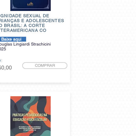
IGNIDADE SEXUAL DE
RIANÇAS E ADOLESCENTES
O BRASIL: A CORTE
NTERAMERICANA CO
Baixe aqui
ouglas Lingiardi Strachicini
025
r:
COMPRAR
$0,00