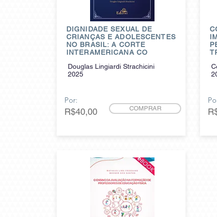
DIGNIDADE SEXUAL DE
C
CRIANÇAS E ADOLESCENTES
I
NO BRASIL: A CORTE
P
INTERAMERICANA CO
T
Douglas Lingiardi Strachicini
C
2025
2
Por:
Po
COMPRAR
R$40,00
R