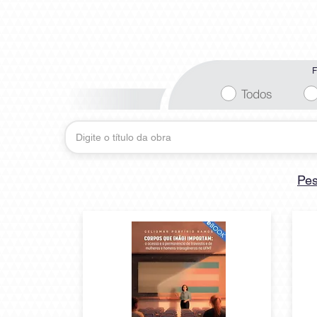
F
Todos
Pes